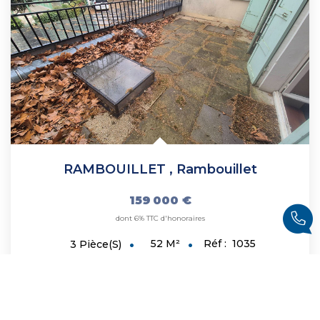
RAMBOUILLET
,
Rambouillet
159 000 €
dont 6% TTC d'honoraires
52
M²
Réf :
1035
3
Pièce(s)