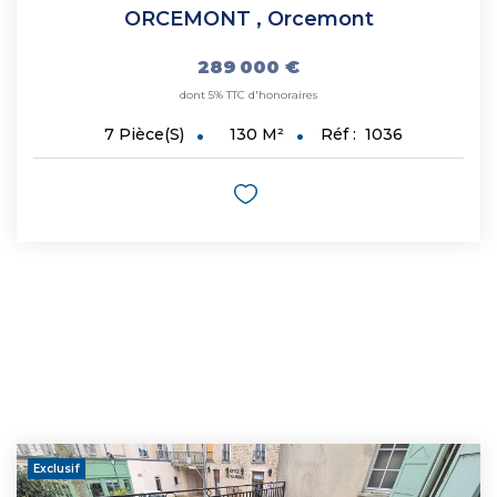
ORCEMONT
,
Orcemont
289 000 €
dont 5% TTC d'honoraires
130
M²
Réf :
1036
7
Pièce(s)
Exclusif