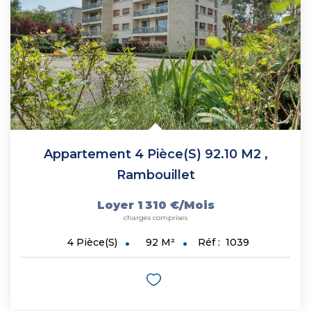
Appartement 4 Pièce(s) 92.10 M2
,
Rambouillet
Loyer 1 310 €/mois
charges comprises
92
M²
Réf :
1039
4
Pièce(s)