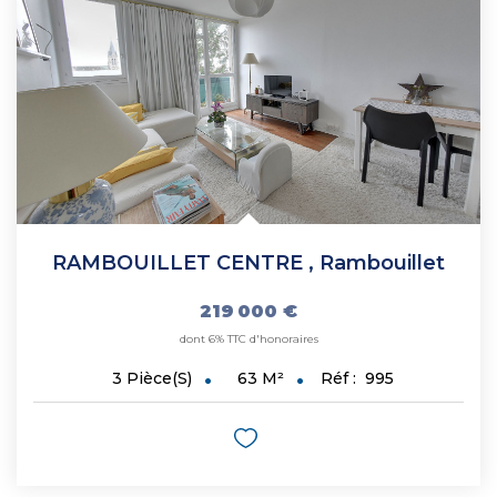
RAMBOUILLET CENTRE
,
Rambouillet
219 000 €
dont 6% TTC d'honoraires
63
M²
Réf :
995
3
Pièce(s)