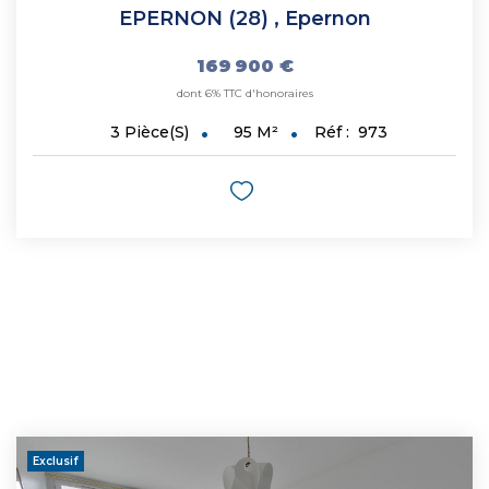
EPERNON (28)
,
Epernon
169 900 €
dont 6% TTC d'honoraires
95
M²
Réf :
973
3
Pièce(s)
Exclusif