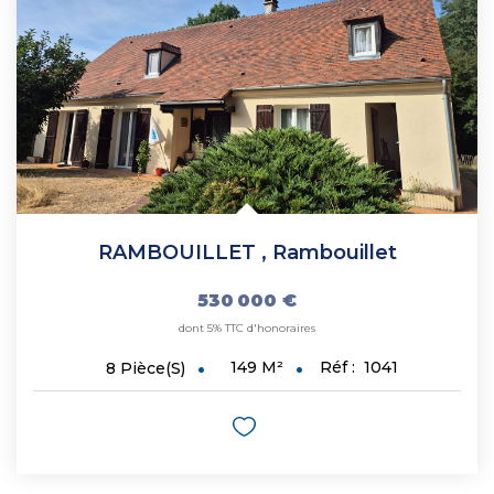
RAMBOUILLET
,
Rambouillet
530 000 €
dont 5% TTC d'honoraires
149
M²
Réf :
1041
8
Pièce(s)