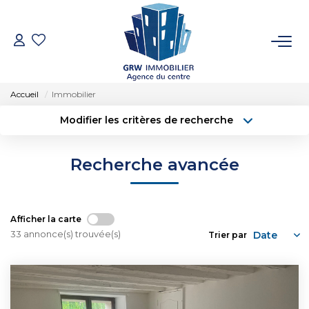
ACCUEIL
Accueil
Immobilier
VENTES
Modifier les critères de recherche
Type de transaction
Localisation
Acheter
Localisation
LOCATIONS
Recherche avancée
Type de bien
Sélectionnez...
Surface min
SYNDIC
Budget max
Plus de critères
Afficher la carte
ESTIMATION
33 annonce(s) trouvée(s)
Trier par
Créer une alerte
NOTRE AGENCE