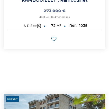
RAMBOUILLET
,
Rambouillet
273 000 €
dont 5% TTC d'honoraires
72
M²
Réf :
1038
3
Pièce(s)
Exclusif