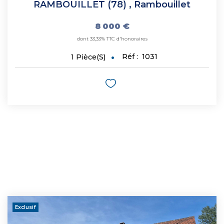
RAMBOUILLET (78)
,
Rambouillet
8 000 €
dont 33,33% TTC d'honoraires
Réf :
1031
1
Pièce(s)
Exclusif