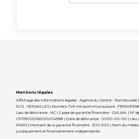
Mentions légales
Affichage des informations légales : Agence du Centre - Rambouill
RCS : VERSAILLES | Numero TVA Intracommunautaire : FR95419316898 |
Lieu de délivrance : NC | Caisse de garantie financière : GALIAN. | N° d
CPI78012016000004988 | Date de délivrance : 0000-00-00 | Lieu de déli
PARIS | Montant de la garantie financière : 300 000 | Nom du médiat
juridiquement et financièrement indépendante