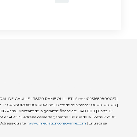
GENERAL DE GAULLE - 78120 RAMBOUILLET | Siret : 41931689800057 |
e T : CPI78012016000004988 | Date de délivrance : 0000-00-00 |
5008 Paris | Montant de la garantie financière : 140 000 | Carte G :
e : 48053 | Adresse caisse de garantie : 89 rue de la Boëtie 75008
dresse du site :
www.mediationconso-ame.com
|
Entreprise