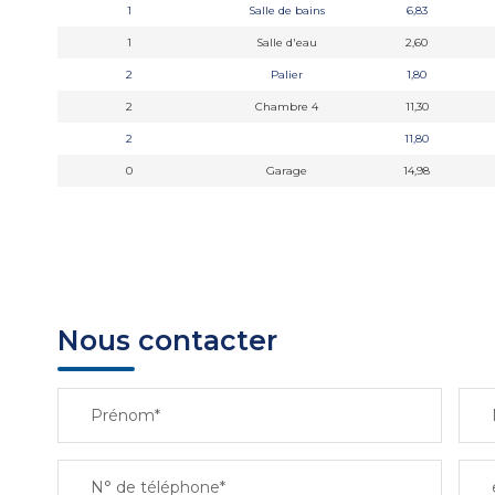
1
Salle de bains
6,83
1
Salle d'eau
2,60
2
Palier
1,80
2
Chambre 4
11,30
2
11,80
0
Garage
14,98
Nous contacter
Prénom*
N° de téléphone*