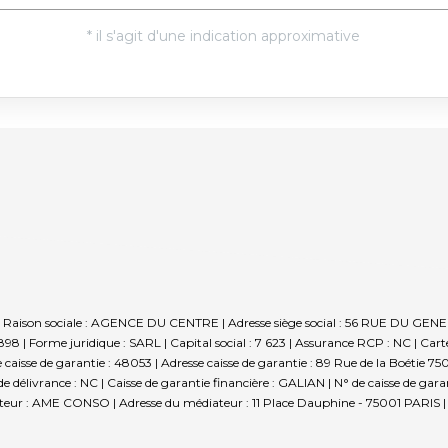
et | Raison sociale : AGENCE DU CENTRE | Adresse siège social : 56 RUE DU 
 Forme juridique : SARL | Capital social : 7 623 | Assurance RCP : NC |
Cart
e caisse de garantie : 48053 | Adresse caisse de garantie : 89 Rue de la Boétie 7
vrance : NC | Caisse de garantie financière : GALIAN | N° de caisse de garanti
eur : AME CONSO | Adresse du médiateur : 11 Place Dauphine - 75001 PARIS | A