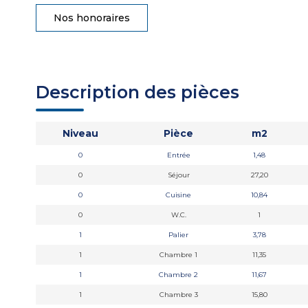
Nos honoraires
Description des pièces
Niveau
Pièce
m2
0
Entrée
1,48
0
Séjour
27,20
0
Cuisine
10,84
0
W.C.
1
1
Palier
3,78
1
Chambre 1
11,35
1
Chambre 2
11,67
1
Chambre 3
15,80