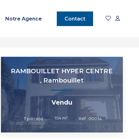
Notre Agence
Contact
RAMBOUILLET HYPER CENTRE
,
Rambouillet
Vendu
104
m²
7
pièce(s)
Réf :
00034