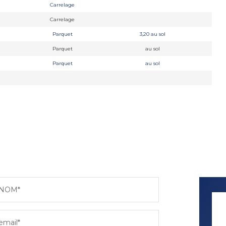
Carrelage
Carrelage
Parquet
3,20 au sol
Parquet
au sol
Parquet
au sol
NOM*
email*