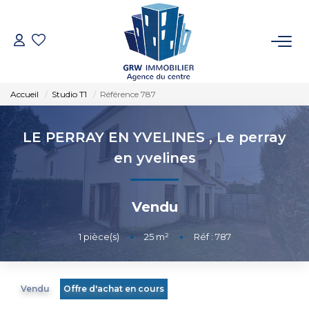
ACCUEIL
Accueil
Studio T1
Référence 787
VENTES
LE PERRAY EN YVELINES
,
Le perray
LOCATIONS
en yvelines
SYNDIC
Vendu
ESTIMATION
1
pièce(s)
•
25
m²
•
Réf : 787
NOTRE AGENCE
Vendu
Offre d'achat en cours