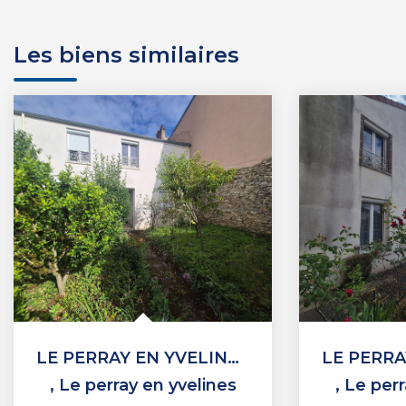
Les biens similaires
LE PERRAY EN YVELINES (78)
,
Le perray en yvelines
,
Le perr