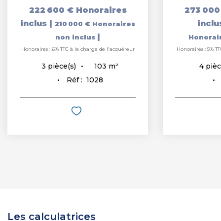
222 600 €
Honoraires
273 000
inclus
|
incl
210 000 €
Honoraires
|
non inclus
Honorai
Honoraires : 6% TTC à la charge de l'acquéreur
Honoraires : 5% TT
103
m²
3
pièce(s)
4
pièc
Réf :
1028
Les calculatrices