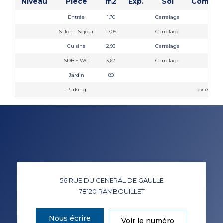
Niveau
Pièce
m2
Exp.
Sol
Commen
Entrée
1,70
Carrelage
Salon - Séjour
17,05
Carrelage
Cuisine
2,93
Carrelage
SDB + WC
3,62
Carrelage
Jardin
80
lot N
Parking
extérieur 
56 RUE DU GENERAL DE GAULLE
78120
RAMBOUILLET
Nous écrire
Voir le numéro