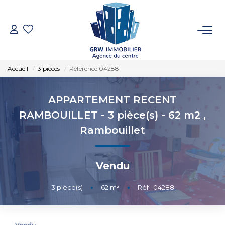
ACCUEIL
Accueil
3 pièces
Référence 04288
VENTES
APPARTEMENT RECENT
LOCATIONS
RAMBOUILLET - 3 pièce(s) - 62 m2
,
Rambouillet
SYNDIC
Vendu
ESTIMATION
3
pièce(s)
•
62
m²
•
Réf : 04288
NOTRE AGENCE