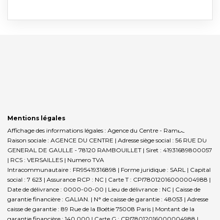
Mentions légales
Affichage des informations légales : Agence du Centre - Rambouillet |
Raison sociale : AGENCE DU CENTRE | Adresse siège social : 56 RUE DU
GENERAL DE GAULLE - 78120 RAMBOUILLET | Siret : 41931689800057
| RCS : VERSAILLES | Numero TVA
Intracommunautaire : FR95419316898 | Forme juridique : SARL | Capital
social : 7 623 | Assurance RCP : NC |
Carte T : CPI78012016000004988 |
Date de délivrance : 0000-00-00 | Lieu de délivrance : NC | Caisse de
garantie financière : GALIAN. | N° de caisse de garantie : 48053 | Adresse
caisse de garantie : 89 Rue de la Boétie 75008 Paris | Montant de la
garantie financière : 140 000 | Carte G : CPI78012016000004988 |