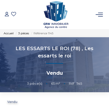
ACCUEIL
Accueil
3 pièces
Référence 1145
VENTES
LES ESSARTS LE ROI (78)
,
Les
LOCATIONS
essarts le roi
SYNDIC
Vendu
ESTIMATION
3
pièce(s)
•
65
m²
•
Réf : 1145
NOTRE AGENCE
Vendu