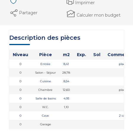
Imprimer
Partager
Calculer mon budget
Description des pièces
Niveau
Pièce
m2
Exp.
Sol
Commenta
0
Entrée
8,41
placard
0
Salon - Séjour
28,78
0
Cuisine
8,54
0
Chambre
12,60
placard
0
Salle de bains
4,93
0
W.C.
1,10
0
Cave
2 caves
0
Garage