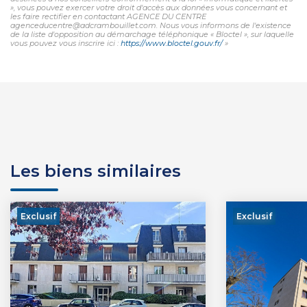
», vous pouvez exercer votre droit d'accès aux données vous concernant et
les faire rectifier en contactant AGENCE DU CENTRE
agenceducentre@adcrambouillet.com. Nous vous informons de l'existence
de la liste d'opposition au démarchage téléphonique « Bloctel », sur laquelle
vous pouvez vous inscrire ici :
https://www.bloctel.gouv.fr/
»
Les biens similaires
Exclusif
Exclusif