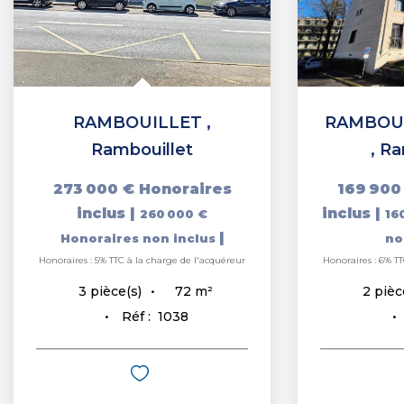
RAMBOUILLET
,
RAMBOUI
Rambouillet
,
Ra
273 000 €
Honoraires
169 900
inclus
|
inclus
|
260 000 €
16
|
Honoraires non inclus
no
Honoraires : 5% TTC à la charge de l'acquéreur
Honoraires : 6% TT
72
m²
3
pièce(s)
2
pièc
Réf :
1038