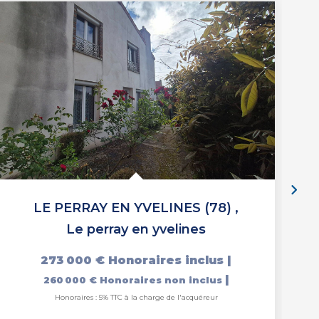
LE PERRAY EN YVELINES (78)
,
Le perray en yvelines
273 000 €
Honoraires inclus
|
|
260 000 €
Honoraires non inclus
Honoraires : 5% TTC à la charge de l'acquéreur