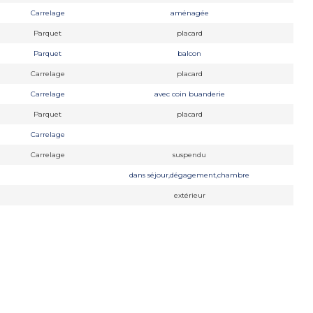
Carrelage
aménagée
Parquet
placard
Parquet
balcon
Carrelage
placard
Carrelage
avec coin buanderie
Parquet
placard
Carrelage
Carrelage
suspendu
dans séjour,dégagement,chambre
extérieur