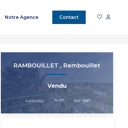
Notre Agence
Contact
RAMBOUILLET
,
Rambouillet
Vendu
74
m²
4
pièce(s)
Réf :
687