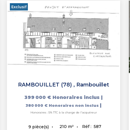
Exclusif
RAMBOUILLET (78)
,
Rambouillet
399 000 €
Honoraires inclus
|
|
380 000 €
Honoraires non inclus
Honoraires : 5% TTC à la charge de l'acquéreur
210
m²
Réf :
587
9
pièce(s)