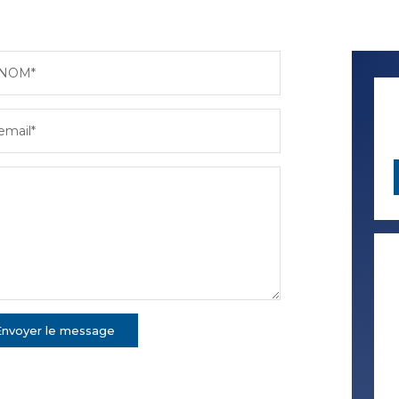
NOM*
email*
Envoyer le message