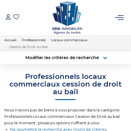
ACCUEIL
Accueil
Professionnels
Locaux commerciaux
VENTES
Cession de Droit au bail
Modifier les critères de recherche
LOCATIONS
Localisation
Type de transaction
Surface min
Professionnels locaux
Type de bien
SYNDIC
commerciaux cession de droit
Budget max
Plus de critères
au bail
ESTIMATION
Créer une alerte
Nous n'avons pas de biens à vous proposer dans la catégorie
NOTRE AGENCE
Professionnels Locaux commerciaux Cession de Droit au bail
pour le moment , plusieurs options s'offrent à vous :
Re-soumettre la recherche avec moins de critères.