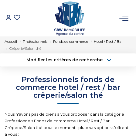
ACCUEIL
Accueil
Professionnels
Fonds de commerce
Hotel / Rest / Bar
VENTES
Crêperie/Salon thé
Modifier les critères de recherche
Type de transaction
Localisation
LOCATIONS
Acheter
Localisation
Professionnels fonds de
Type de bien
SYNDIC
Sélectionnez...
Surface min
commerce hotel / rest / bar
crêperie/salon thé
Budget max
Plus de critères
ESTIMATION
Nous n'avons pas de biens à vous proposer dans la catégorie
Créer une alerte
NOTRE AGENCE
Professionnels Fonds de commerce Hotel / Rest / Bar
Crêperie/Salon thé pour le moment , plusieurs options s'offrent
à vous :