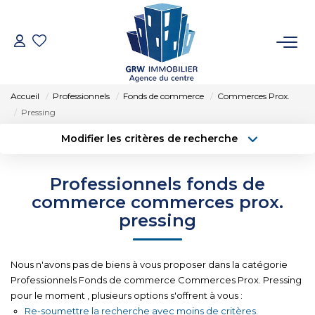
ACCUEIL
Accueil
Professionnels
Fonds de commerce
Commerces Prox.
VENTES
Pressing
Modifier les critères de recherche
Type de transaction
Localisation
LOCATIONS
Acheter
Localisation
Professionnels fonds de
Type de bien
SYNDIC
Sélectionnez...
Surface min
commerce commerces prox.
pressing
Budget max
Plus de critères
ESTIMATION
Nous n'avons pas de biens à vous proposer dans la catégorie
Créer une alerte
NOTRE AGENCE
Professionnels Fonds de commerce Commerces Prox. Pressing
pour le moment , plusieurs options s'offrent à vous :
Re-soumettre la recherche avec moins de critères.