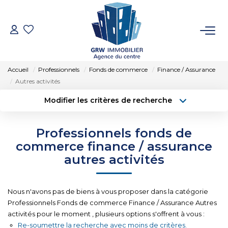
ACCUEIL
Accueil
Professionnels
Fonds de commerce
Finance / Assurance
VENTES
Autres activités
Modifier les critères de recherche
Type de transaction
Localisation
LOCATIONS
Acheter
Localisation
Professionnels fonds de
Type de bien
SYNDIC
Sélectionnez...
Surface min
commerce finance / assurance
autres activités
Budget max
Plus de critères
ESTIMATION
Nous n'avons pas de biens à vous proposer dans la catégorie
Créer une alerte
NOTRE AGENCE
Professionnels Fonds de commerce Finance / Assurance Autres
activités pour le moment , plusieurs options s'offrent à vous :
Re-soumettre la recherche avec moins de critères.