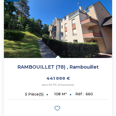
CONTACT
RAMBOUILLET (78)
,
Rambouillet
441 000 €
dont 5% TTC d'honoraires
108
M²
Réf :
660
5
Pièce(s)