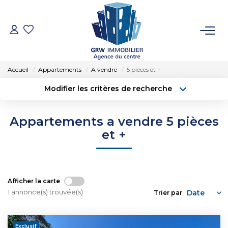
ACCUEIL
Accueil
Appartements
A vendre
5 pièces et +
VENTES
Modifier les critères de recherche
Type de transaction
Localisation
Acheter
Localisation
LOCATIONS
Appartements a vendre 5 pièces
Type de bien
Sélectionnez...
Surface min
et +
SYNDIC
Budget max
Plus de critères
ESTIMATION
Créer une alerte
Afficher la carte
1 annonce(s) trouvée(s)
Trier par
NOTRE AGENCE
Exclusif