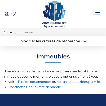
ACCUEIL
Accueil
Immeubles
VENTES
Modifier les critères de recherche
Type de transaction
Localisation
Acheter
Localisation
LOCATIONS
Immeubles
Type de bien
Sélectionnez...
Surface min
SYNDIC
Nous n'avons pas de biens à vous proposer dans la catégorie
Budget max
Plus de critères
Immeubles pour le moment , plusieurs options s'offrent à vous :
ESTIMATION
Voir
la liste de nos annonces
ou
nos annonces triées par ville.
Créer une alerte
Transmettez-nous votre demande
NOTRE AGENCE