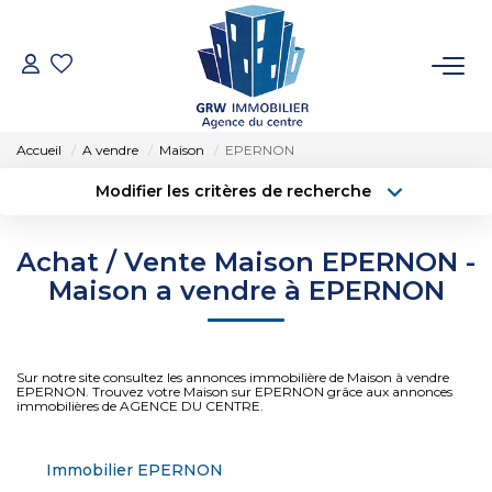
ACCUEIL
Accueil
A vendre
Maison
EPERNON
VENTES
Modifier les critères de recherche
Type de transaction
Localisation
Acheter
Localisation
LOCATIONS
Achat / Vente Maison EPERNON -
Type de bien
Sélectionnez...
Surface min
Maison a vendre à EPERNON
SYNDIC
Budget max
Plus de critères
ESTIMATION
Sur notre site consultez les annonces immobilière de Maison à vendre
Créer une alerte
EPERNON. Trouvez votre Maison sur EPERNON grâce aux annonces
immobilières de AGENCE DU CENTRE.
NOTRE AGENCE
Immobilier EPERNON