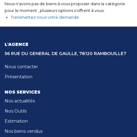
CONTACT
Nous n'avons pas de biens à vous proposer dans la catégorie
pour le moment , plusieurs options s'offrent à vous :
Transmettez-nous votre demande
L'AGENCE
56 RUE DU GENERAL DE GAULLE, 78120 RAMBOUILLET
Nous contacter
Présentation
NOS SERVICES
Nos actualités
Nos Outils
Estimation
Nos biens vendus